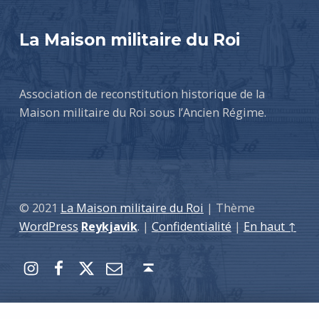
Marketing
By sharing
La Maison militaire du Roi
your
interests
and
Association de reconstitution historique de la
behavior as
you visit our
Maison militaire du Roi sous l’Ancien Régime.
site, you
increase the
chance of
seeing
personalized
© 2021
La Maison militaire du Roi
|
Thème
content and
WordPress
Reykjavik
.
|
Confidentialité
|
En haut ↑
offers.
Instagram
Facebook
Twitter
E-mail
Back to top ↑