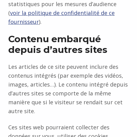
statistiques pour les mesures d’audience
needed for
(
voir la politique de confidentialité de ce
the website
to function.
fournisseur
).
Contenu embarqué
Statistics
depuis d’autres sites
In order for
us to
improve the
Les articles de ce site peuvent inclure des
website's
contenus intégrés (par exemple des vidéos,
functionality
images, articles…). Le contenu intégré depuis
and
d’autres sites se comporte de la même
structure,
based on
manière que si le visiteur se rendait sur cet
how the
autre site.
website is
used.
Ces sites web pourraient collecter des
données sur vous, utiliser des cookies,