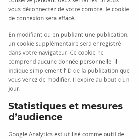
conservé pendant deux semaines. Si vous
vous déconnectez de votre compte, le cookie
de connexion sera effacé.
En modifiant ou en publiant une publication,
un cookie supplémentaire sera enregistré
dans votre navigateur. Ce cookie ne
comprend aucune donnée personnelle. Il
indique simplement l’ID de la publication que
vous venez de modifier. Il expire au bout d’un
jour.
Necessary
Statistiques et mesures
These
d’audience
cookies are
not
optional.
Google Analytics est utilisé comme outil de
They are