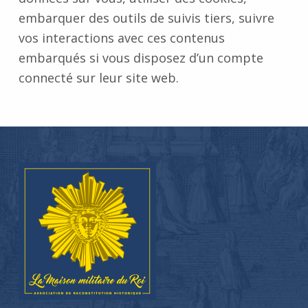
embarquer des outils de suivis tiers, suivre
Experience
In order for
vos interactions avec ces contenus
our website
embarqués si vous disposez d’un compte
to perform
connecté sur leur site web.
as well as
Skip back to main navigation
possible
during your
visit. If you
refuse these
cookies,
some
functionality
will
disappear
from the
website.